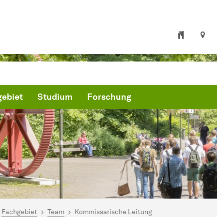
ebiet
Studium
Forschung
ind hier:
artseite
Fachgebiet
Team
Kommissarische Leitung