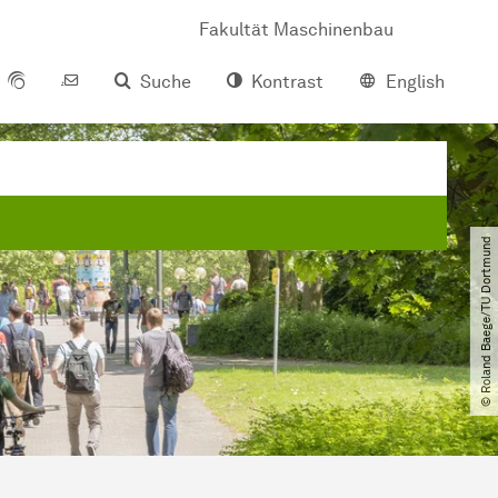
Fakultät Maschinenbau
Suche
Kontrast
English
© Roland Baege​/​TU Dortmund