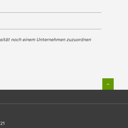
versität noch einem Unternehmen zuzuordnen
Zum Seit
021